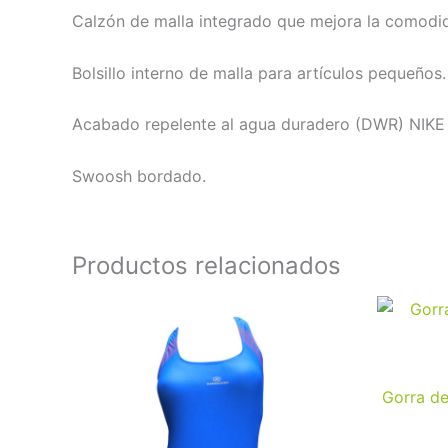
Calzón de malla integrado que mejora la comodid
Bolsillo interno de malla para artículos pequeños.
Acabado repelente al agua duradero (DWR) NIKE
Swoosh bordado.
Productos relacionados
Este
producto
tiene
múltiples
Gorra de
variantes.
Las