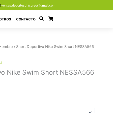
ventas.deporteschicureo@gmail.com
OTROS
CONTACTO
Hombre
/ Short Deportivo Nike Swim Short NESSA566
pa
ivo Nike Swim Short NESSA566