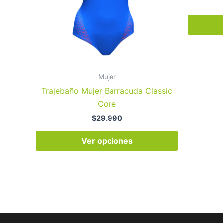
opciones
se
pueden
elegir
en
la
Mujer
página
Trajebaño Mujer Barracuda Classic
de
Core
producto
$
29.990
Ver opciones