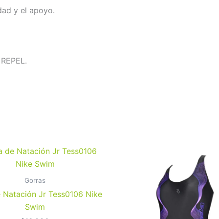
ad y el apoyo.
 REPEL.
Este
producto
tiene
Gorras
múltiples
 Natación Jr Tess0106 Nike
variantes.
Swim
Las