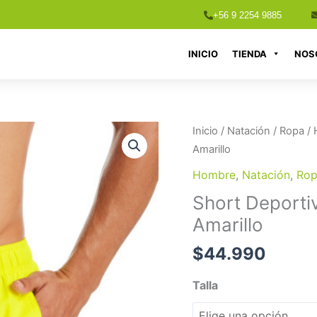
+56 9 2254 9885
INICIO
TIENDA
NOS
Short
Inicio
/
Natación
/
Ropa
/
Deportivo
Amarillo
Nike
Hombre
,
Natación
,
Ro
Swim
Short Deport
Short
Amarillo
NESSA566
Amarillo
$
44.990
cantidad
Talla