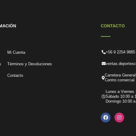
MACIÓN
CONTACTO
+56 9 2254 9885
Mi Cuenta
ventas.deportes
s
Términos y Devoluciones
Carretera General
Contacto
Centro comercial 
Lunes a Viernes 
Sábado 10:00 a 1
Domingo 10:00 a 
F
I
a
n
c
s
e
t
b
a