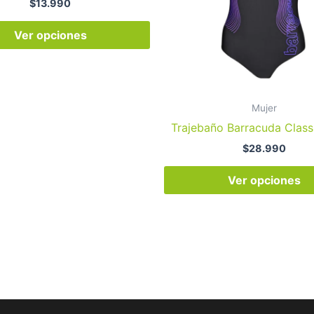
$
13.990
opciones
se
Ver opciones
pueden
elegir
en
la
Mujer
página
Trajebaño Barracuda Class
de
$
28.990
producto
Ver opciones