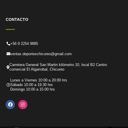
CONTACTO
+56 9 2254 9885
ventas.deporteschicureo@gmail.com
Carretera General San Martin kilómetro 10, local B2 Centro
comercial El Algarrobal, Chicureo
Lunes a Viernes 10:00 a 20:00 hrs
Sábado 10:00 a 19:30 hrs
Domingo 10:00 a 15:00 hrs
F
I
a
n
c
s
e
t
b
a
o
g
o
r