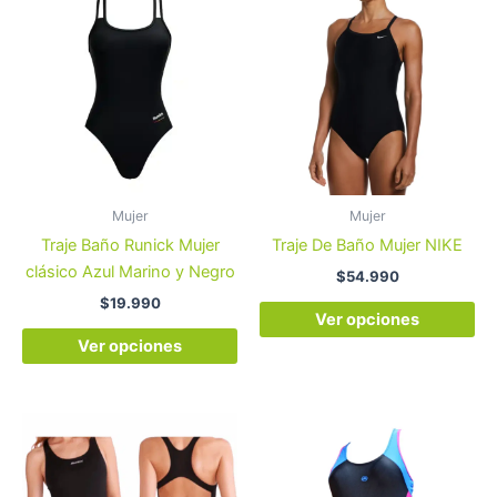
producto
pr
tiene
tie
múltiples
múl
variantes.
var
Las
La
opciones
op
se
se
pueden
pu
Mujer
Mujer
elegir
ele
Traje Baño Runick Mujer
Traje De Baño Mujer NIKE
en
en
clásico Azul Marino y Negro
$
54.990
la
la
$
19.990
página
pá
Ver opciones
de
de
Ver opciones
producto
pr
Rango
Este
Es
de
producto
pr
precios:
desde
tiene
tie
$23.990