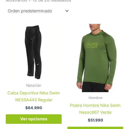
Este
Es
producto
pr
tiene
tie
múltiples
múl
variantes.
var
Las
La
opciones
op
se
se
pueden
pu
Natación
elegir
ele
Calza Deportiva Nike Swim
en
en
Hombre
NESSA443 Regular
la
la
Polera Hombre Nike Swim
$
64.990
página
pá
Nessc667 Verde
de
de
Ver opciones
$
51.990
producto
pr