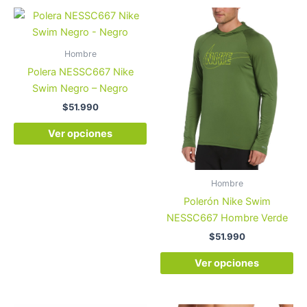
Este
Es
producto
pr
tiene
tie
Hombre
múltiples
múl
Polera NESSC667 Nike
variantes.
var
Swim Negro – Negro
Las
La
$
51.990
opciones
op
se
se
Ver opciones
pueden
pu
elegir
ele
en
en
Hombre
la
la
Polerón Nike Swim
página
pá
NESSC667 Hombre Verde
de
de
$
51.990
producto
pr
Ver opciones