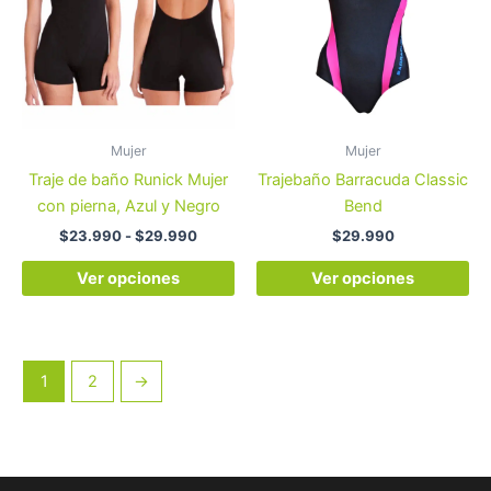
múltiples
múl
hasta
variantes.
var
$29.990
Las
La
opciones
op
se
se
pueden
pu
Mujer
Mujer
elegir
ele
Traje de baño Runick Mujer
Trajebaño Barracuda Classic
en
en
con pierna, Azul y Negro
Bend
la
la
$
23.990
-
$
29.990
$
29.990
página
pá
de
de
Ver opciones
Ver opciones
producto
pr
1
2
→