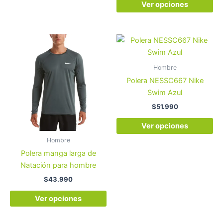
Ver opciones
Este
Es
producto
pr
tiene
tie
Hombre
múltiples
múl
Polera NESSC667 Nike
variantes.
var
Swim Azul
Las
La
$
51.990
opciones
op
se
se
Ver opciones
pueden
pu
Hombre
elegir
ele
Polera manga larga de
en
en
Natación para hombre
la
la
$
43.990
página
pá
de
de
Ver opciones
producto
pr