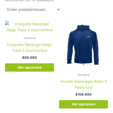
Este
Es
producto
pr
tiene
tie
Hombre
múltiples
múl
Chaqueta Slazenger Diego
variantes.
var
Track II Azul hombre
Las
La
$
99.990
opciones
op
se
se
Ver opciones
pueden
pu
Hombre
elegir
ele
Hoodie Slazeneger Robin II
en
en
Pádel Azul
la
la
$
109.990
página
pá
de
de
Ver opciones
producto
pr