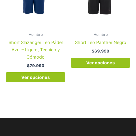
variantes.
var
Las
La
opciones
op
se
se
pueden
pu
Hombre
Hombre
elegir
ele
Short Slazenger Teo Pádel
Short Teo Panther Negro
en
en
Azul – Ligero, Técnico y
$
69.990
la
la
Cómodo
página
pá
Ver opciones
$
79.990
de
de
producto
pr
Ver opciones