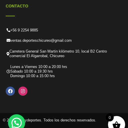
CONTACTO
+56 9 2254 9885
ventas.deporteschicureo@gmail.com
Carretera General San Martin kilómetro 10, local B2 Centro
comercial El Algarrobal, Chicureo
Lunes a Viernes 10:00 a 20:00 hrs
Sábado 10:00 a 19:30 hrs
Domingo 10:00 a 15:00 hrs
F
I
a
n
c
s
e
t
b
a
o
g
o
r
k
a
0
© 2026 Tenisydeportes. Todos los derechos reservados.
m