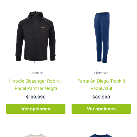
Este
Es
producto
pr
tiene
tie
múltiples
múl
variantes.
var
Las
La
opciones
op
se
se
pueden
pu
Hombre
Hombre
elegir
ele
Hoodie Slazenger Robin II
Pantalón Diego Track II
en
en
Pádel Panther Negra
Padel Azul
la
la
$
109.990
$
89.990
página
pá
de
de
Ver opciones
Ver opciones
producto
pr
Este
Es