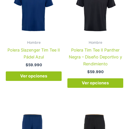
múltiples
múl
variantes.
var
Las
La
opciones
op
se
se
pueden
pu
Hombre
Hombre
elegir
ele
Polera Slazenger Tim Tee II
Polera Tim Tee II Panther
en
en
Pádel Azul
Negra – Diseño Deportivo y
la
la
Rendimiento
$
59.990
página
pá
$
59.990
de
de
Ver opciones
producto
pr
Ver opciones
Este
Es
producto
pr
tiene
tie
múltiples
múl