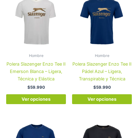
producto
pr
tiene
tie
múltiples
múl
variantes.
var
Las
La
opciones
op
se
se
pueden
pu
Hombre
Hombre
elegir
ele
Polera Slazenger Enzo Tee II
Polera Slazenger Enzo Tee II
en
en
Emerson Blanca – Ligera,
Pádel Azul – Ligera,
la
la
Técnica y Elástica
Transpirable y Técnica
página
pá
$
59.990
$
59.990
de
de
producto
pr
Ver opciones
Ver opciones
Este
Es
producto
pr
tiene
tie