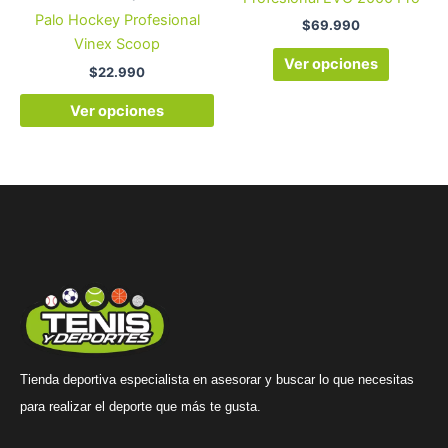
Palo Hockey Profesional
página
página
$
69.990
Vinex Scoop
de
de
Ver opciones
producto
product
$
22.990
Ver opciones
Tienda deportiva especialista en asesorar y buscar lo que necesitas
para realizar el deporte que más te gusta.