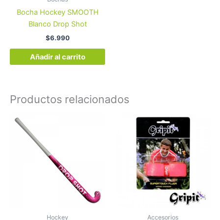
Bocha Hockey SMOOTH
Blanco Drop Shot
$
6.990
Añadir al carrito
Productos relacionados
Este
producto
tiene
múltiples
variantes.
Las
opciones
se
pueden
Hockey
Accesorios