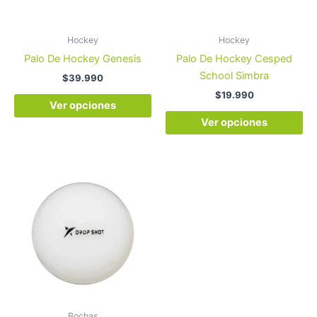
se
se
pueden
pu
Hockey
Hockey
elegir
ele
Palo De Hockey Genesis
Palo De Hockey Cesped
en
en
School Simbra
$
39.990
la
la
$
19.990
página
pá
Ver opciones
de
de
Ver opciones
producto
pr
Bochas