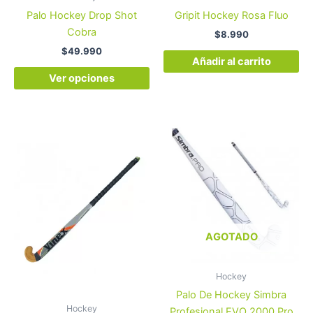
elegir
Palo Hockey Drop Shot
Gripit Hockey Rosa Fluo
en
Cobra
$
8.990
la
$
49.990
página
Añadir al carrito
de
Ver opciones
producto
Este
Este
producto
product
tiene
tiene
múltiples
múltiples
variantes.
variantes
Las
Las
opciones
opcione
AGOTADO
se
se
pueden
pueden
Hockey
elegir
elegir
Palo De Hockey Simbra
en
en
Hockey
Profesional EVO 2000 Pro
la
la