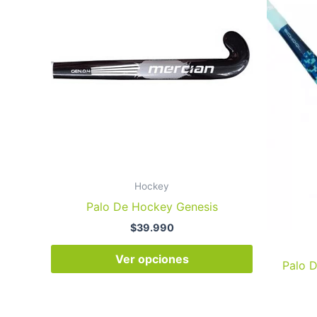
tiene
múltiples
variantes.
Las
opciones
se
pueden
elegir
en
la
Hockey
página
Palo De Hockey Genesis
de
$
39.990
producto
Ver opciones
Palo 