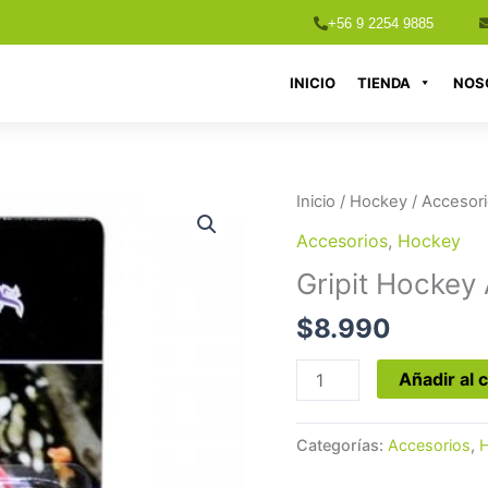
+56 9 2254 9885
INICIO
TIENDA
NOS
Gripit
Inicio
/
Hockey
/
Accesor
Hockey
Accesorios
,
Hockey
Amarillo
Gripit Hockey 
Gluo
cantidad
$
8.990
Añadir al c
Categorías:
Accesorios
,