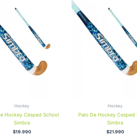
tiene
múltiples
variantes.
Las
opciones
se
pueden
elegir
en
la
página
de
producto
Hockey
Hockey
De Hockey Cesped School
Palo De Hockey Cesped 
Simbra
Simbra
$
19.990
$
21.990