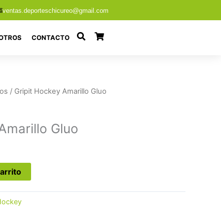
ventas.deporteschicureo@gmail.com
OTROS
CONTACTO
ios
/ Gripit Hockey Amarillo Gluo
Amarillo Gluo
arrito
Hockey