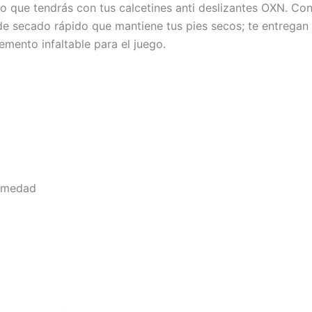
 que tendrás con tus calcetines anti deslizantes OXN. Con
 de secado rápido que mantiene tus pies secos; te entregan o
mento infaltable para el juego.
humedad
Este
producto