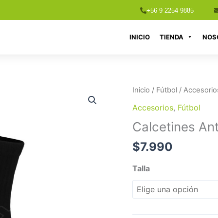
+56 9 2254 9885
INICIO
TIENDA
NOS
Calcetines
Inicio
/
Fútbol
/
Accesorio
Antideslizante
Accesorios
,
Fútbol
OXN
Calcetines An
Negro
cantidad
$
7.990
Talla