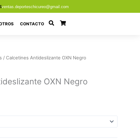
ventas.deporteschicureo@gmail.com
OTROS
CONTACTO
s
/ Calcetines Antideslizante OXN Negro
tideslizante OXN Negro