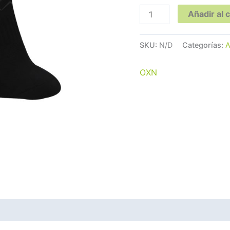
Añadir al c
SKU:
N/D
Categorías:
A
OXN
Valoraciones (0)