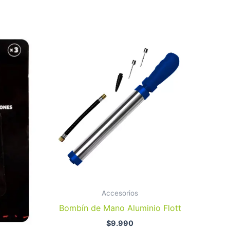
Este
producto
tiene
múltiples
variantes.
Las
opciones
se
pueden
elegir
en
la
Accesorios
página
Bombín de Mano Aluminio Flott
de
$
9.990
producto