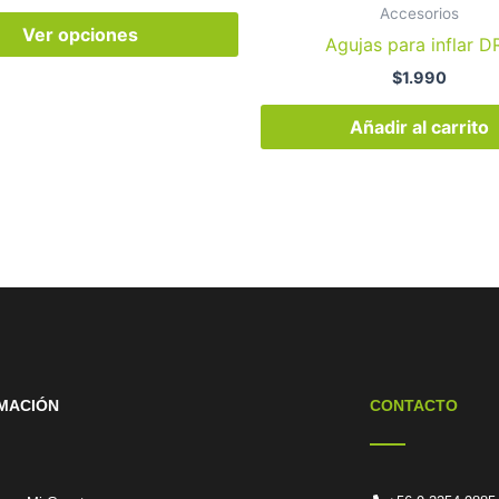
Accesorios
Ver opciones
Agujas para inflar D
$
1.990
Añadir al carrito
MACIÓN
CONTACTO