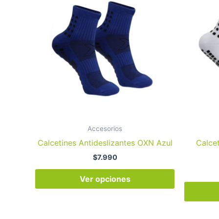
tiene
múltiples
variantes.
Las
opciones
se
pueden
elegir
en
la
Accesorios
página
Calcetines Antideslizantes OXN Azul
Calce
de
$
7.990
producto
Ver opciones