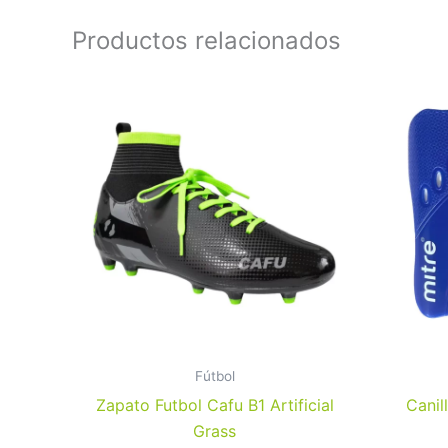
Productos relacionados
Este
producto
tiene
múltiples
variantes.
Las
opciones
se
pueden
elegir
en
la
Fútbol
página
Zapato Futbol Cafu B1 Artificial
Canil
de
Grass
producto