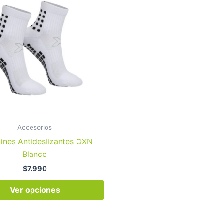
tiene
múltiples
variantes.
Las
opciones
se
pueden
elegir
en
la
Accesorios
página
tines Antideslizantes OXN
de
Blanco
producto
$
7.990
Ver opciones