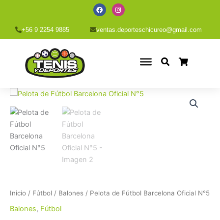
Ir
F
I
a
n
al
c
s
e
t
contenido
+56 9 2254 9885
ventas.deporteschicureo@gmail.com
b
a
o
g
o
r
k
a
m
Pelota
de
Fútbol
Barcelona
Oficial
N°5
cantidad
Inicio
/
Fútbol
/
Balones
/ Pelota de Fútbol Barcelona Oficial N°5
Balones
,
Fútbol