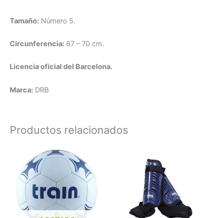
Tamaño:
Número 5.
Circunferencia:
67 – 70 cm.
Licencia oficial del Barcelona.
Marca:
DRB
Productos relacionados
Es
pr
tie
múl
var
La