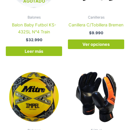
op
AGOTADO
se
pu
Balones
Canilleras
ele
Balon Baby Futbol KS-
Canillera C/Tobillera Bremen
en
432SL N°4 Train
$
9.990
la
$
32.990
pá
Ver opciones
de
Leer más
pr
Es
pr
tie
múl
var
La
op
se
pu