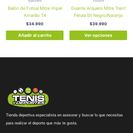
Balones
Fútbol
ele
Balón de Futsal Mitre Impel
Guante Arquero Mitre Trent
en
Amarillo T4
Férula SII Negro/Naranjo
la
$
34.990
$
39.990
pá
de
Añadir al carrito
Ver opciones
pr
Tienda deportiva especialista en asesorar y buscar lo que necesitas
para realizar el deporte que más te gusta.