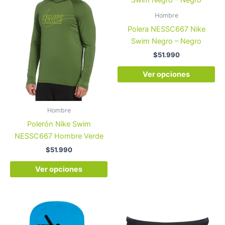
tiene
tie
Hombre
múltiples
múl
Polera NESSC667 Nike
variantes.
var
Swim Negro – Negro
Las
La
$
51.990
opciones
op
se
se
Ver opciones
pueden
pu
elegir
ele
en
en
Hombre
la
la
Polerón Nike Swim
página
pá
NESSC667 Hombre Verde
de
de
$
51.990
producto
pr
Ver opciones
Es
pr