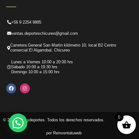
+56 9 2254 9885
ventas.deporteschicureo@gmail.com
Carretera General San Martin kilómetro 10, local B2 Centro
comercial El Algarrobal, Chicureo
Lunes a Viernes 10:00 a 20:00 hrs
Sábado 10:00 a 19:30 hrs
Domingo 10:00 a 15:00 hrs
F
I
a
n
c
s
e
t
b
a
o
g
o
r
k
a
0
© 2026 Tenisydeportes. Todos los derechos reservados.
m
por Reinventatuweb