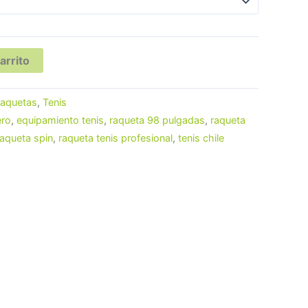
arrito
aquetas
,
Tenis
ero
,
equipamiento tenis
,
raqueta 98 pulgadas
,
raqueta
raqueta spin
,
raqueta tenis profesional
,
tenis chile