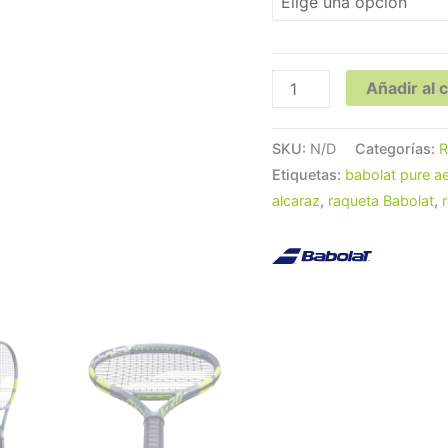
Añadir al c
SKU:
N/D
Categorías:
R
Etiquetas:
babolat pure a
alcaraz
,
raqueta Babolat
,