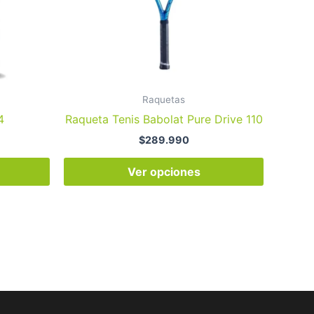
opciones
se
pueden
elegir
en
la
Raquetas
página
4
Raqueta Tenis Babolat Pure Drive 110
de
$
289.990
producto
Ver opciones