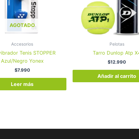
AGOTADO
Accesorios
Pelotas
vibrador Tenis STOPPER
Tarro Dunlop Atp X
Azul/Negro Yonex
$
12.990
$
7.990
Añadir al carrito
Leer más