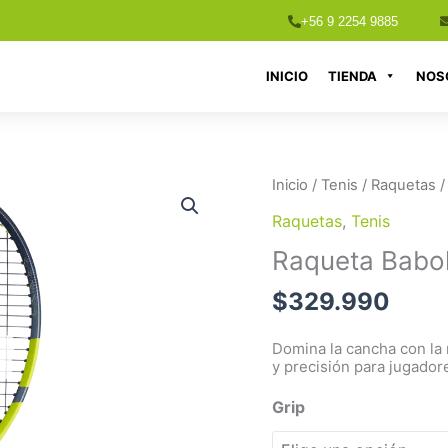
+56 9 2254 9885
INICIO
TIENDA
NOS
Raqueta
Inicio
/
Tenis
/
Raquetas
/
Babolat
Raquetas
,
Tenis
Pure
Raqueta Babol
Aero
98
$
329.990
Alcaraz
Gen
Domina la cancha con la 
9
y precisión para jugador
cantidad
Grip