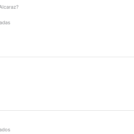
Alcaraz?
gadas
zados