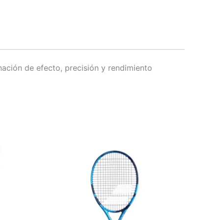
inación de efecto, precisión y rendimiento
Este
producto
tiene
múltiples
variantes.
Las