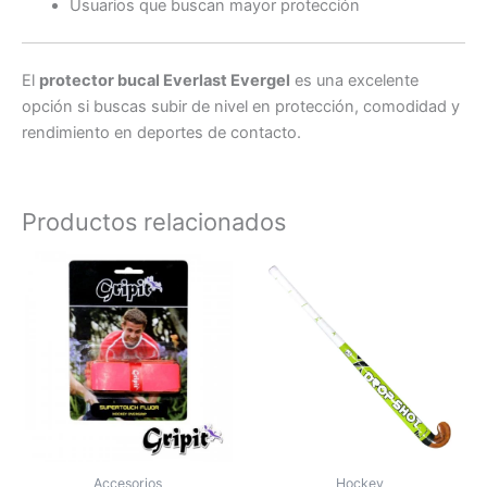
Usuarios que buscan mayor protección
El
protector bucal Everlast Evergel
es una excelente
opción si buscas subir de nivel en protección, comodidad y
rendimiento en deportes de contacto.
Productos relacionados
Es
pr
tie
múl
var
La
op
se
pu
Accesorios
Hockey