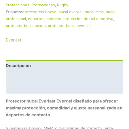
Protecciones
,
Protecciones
,
Rugby
Etiquetas:
accesorios boxeo
,
bucal evergel
,
bucal mma
,
bucal
profesional
,
deportes contacto
,
proteccion dental deportiva
,
protector bucal boxeo
,
protector bucal everlast
Everlast
Descripción
Marca
Valoraciones (0)
Protector bucal Everlast Evergel diseñado para ofrecer
máxima protección, comodidad y ajuste personalizado en
deportes de contacto.
Si entrenas boxeo, MMA o disciplinas de impacto, este