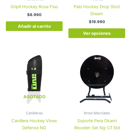
ele
Gripit Hockey Rosa Fluo
Palo Hockey Drop Shot
en
Dream
$
8.990
la
$
19.990
pá
Añadir al carrito
de
Ver opciones
pr
Este
producto
tiene
múltiples
variantes.
Las
opciones
AGOTADO
se
pueden
Canilleras
Artes Marciales
elegir
Canillera Hockey Vinex
Soporte Pera Okami
en
Defense NG
Wooden Set Ng-Cf Std