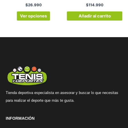
la
$
26.990
$
114.990
página
de
Ver opciones
Añadir al carrito
producto
Tienda deportiva especialista en asesorar y buscar lo que necesitas
para realizar el deporte que más te gusta.
INFORMACIÓN