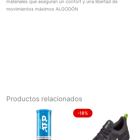
materiales que aseguran un confort y una libertad de
movimientos máximos ALGODÓN
Productos relacionados
El
El
Este
-18%
precio
precio
product
original
actual
era:
tiene
es:
$109.990.
$89.990
múltiples