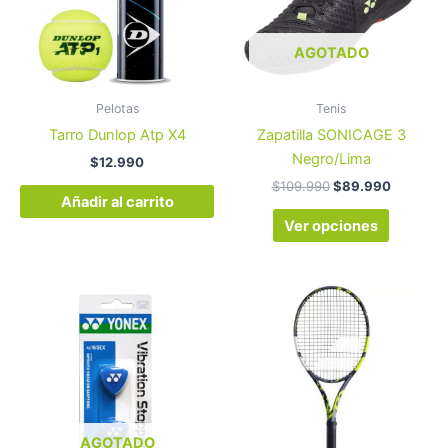
variantes
Las
opcione
AGOTADO
se
pueden
Pelotas
Tenis
elegir
Tarro Dunlop Atp X4
Zapatilla SONICAGE 3
en
Negro/Lima
$
12.990
la
$
109.990
$
89.990
página
Añadir al carrito
de
Ver opciones
product
Es
pr
tie
múl
var
La
op
AGOTADO