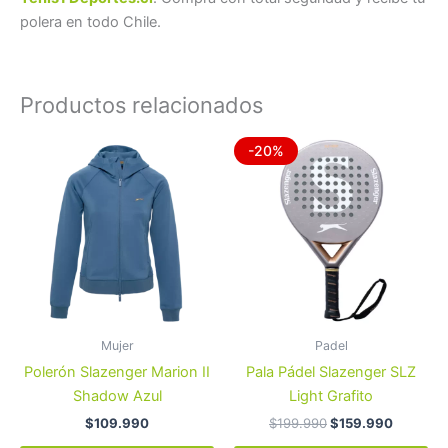
polera en todo Chile.
Productos relacionados
El
El
Este
-20%
precio
precio
producto
original
actual
tiene
era:
es:
$199.990.
$159.99
múltiples
variantes.
Las
opciones
se
pueden
Mujer
Padel
elegir
Polerón Slazenger Marion II
Pala Pádel Slazenger SLZ
en
Shadow Azul
Light Grafito
la
$
109.990
$
199.990
$
159.990
página