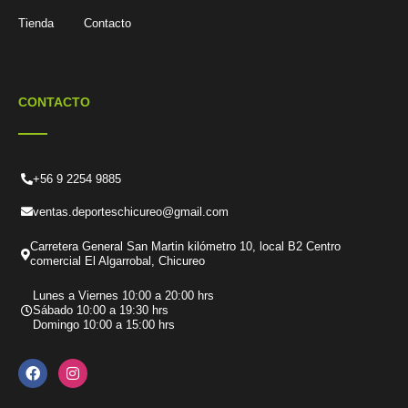
Tienda
Contacto
CONTACTO
+56 9 2254 9885
ventas.deporteschicureo@gmail.com
Carretera General San Martin kilómetro 10, local B2 Centro
comercial El Algarrobal, Chicureo
Lunes a Viernes 10:00 a 20:00 hrs
Sábado 10:00 a 19:30 hrs
Domingo 10:00 a 15:00 hrs
F
I
a
n
c
s
e
t