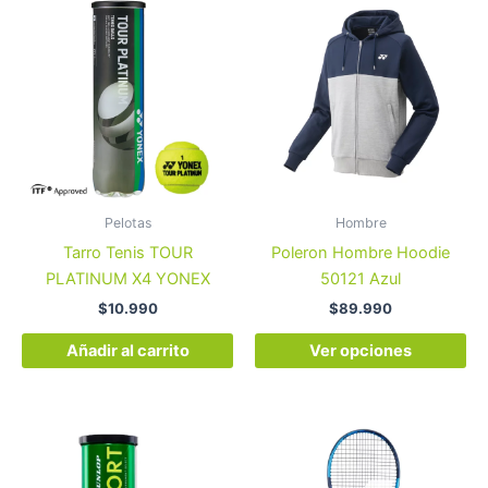
Es
pr
tie
múl
var
La
op
se
pu
Pelotas
Hombre
ele
Tarro Tenis TOUR
Poleron Hombre Hoodie
en
PLATINUM X4 YONEX
50121 Azul
la
$
10.990
$
89.990
pá
de
Añadir al carrito
Ver opciones
pr
Es
pr
tie