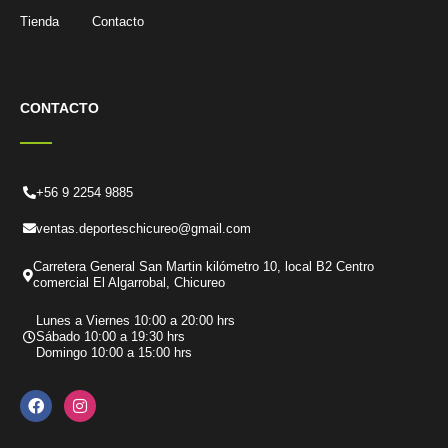
Tienda
Contacto
CONTACTO
+56 9 2254 9885
ventas.deporteschicureo@gmail.com
Carretera General San Martin kilómetro 10, local B2 Centro
comercial El Algarrobal, Chicureo
Lunes a Viernes 10:00 a 20:00 hrs
Sábado 10:00 a 19:30 hrs
Domingo 10:00 a 15:00 hrs
F
I
a
n
c
s
e
t