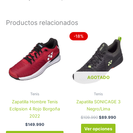
Productos relacionados
El
El
Este
Este
-18%
precio
precio
producto
product
original
actual
tiene
era:
tiene
es:
$109.990.
$89.990
múltiples
múltiples
variantes.
variantes
Las
Las
opciones
opcione
AGOTADO
se
se
pueden
pueden
Tenis
Tenis
elegir
elegir
Zapatilla Hombre Tenis
Zapatilla SONICAGE 3
en
en
Eclipsion 4 Rojo Borgoña
Negro/Lima
la
la
2022
$
109.990
$
89.990
página
página
$
149.990
de
de
Ver opciones