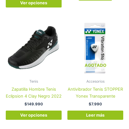
producto
product
Ver opciones
Este
producto
tiene
múltiples
variantes.
Las
opciones
AGOTADO
se
pueden
Tenis
Accesorios
elegir
Zapatilla Hombre Tenis
Antivibrador Tenis STOPPER
en
Eclipsion 4 Clay Negro 2022
Yonex Transparente
la
$
149.990
$
7.990
página
de
Ver opciones
Leer más
producto