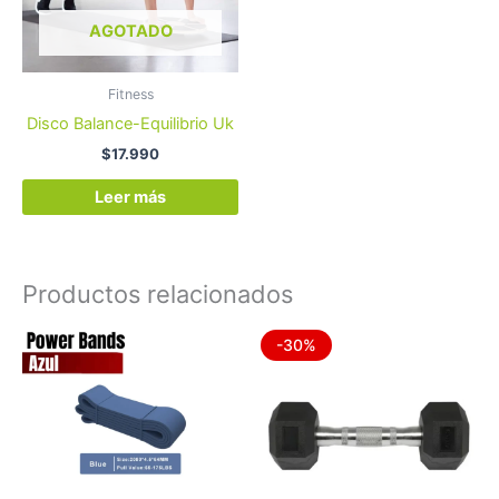
AGOTADO
Fitness
Disco Balance-Equilibrio Uk
$
17.990
Leer más
Productos relacionados
El
El
-30%
precio
precio
original
actual
era:
es:
$43.990.
$30.990