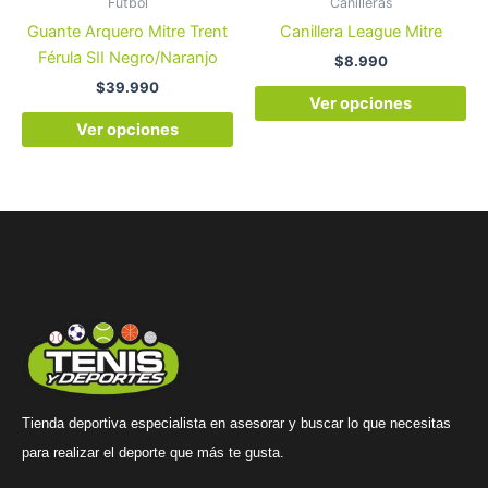
Fútbol
Canilleras
elegir
ele
Guante Arquero Mitre Trent
Canillera League Mitre
en
en
Férula SII Negro/Naranjo
$
8.990
la
la
$
39.990
página
pá
Ver opciones
de
de
Ver opciones
producto
pr
Tienda deportiva especialista en asesorar y buscar lo que necesitas
para realizar el deporte que más te gusta.