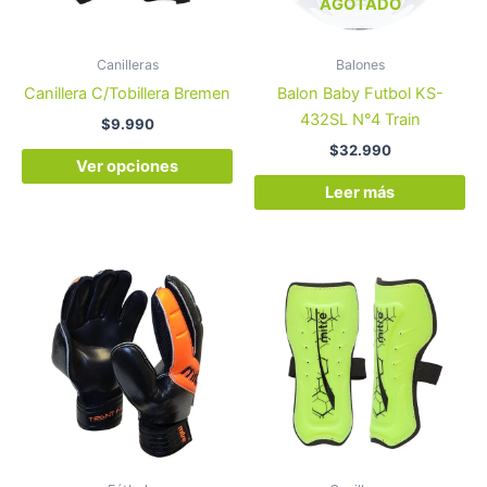
opciones
AGOTADO
se
pueden
Canilleras
Balones
elegir
Canillera C/Tobillera Bremen
Balon Baby Futbol KS-
en
432SL N°4 Train
$
9.990
la
$
32.990
página
Ver opciones
de
Leer más
producto
Este
Es
producto
pr
tiene
tie
múltiples
múl
variantes.
var
Las
La
opciones
op
se
se
pueden
pu