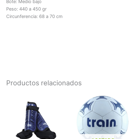
Bote: Medio bajo
Peso: 440 a 450 gr
Circunferencia: 68 a 70 cm
Productos relacionados
Este
producto
tiene
múltiples
variantes.
Las