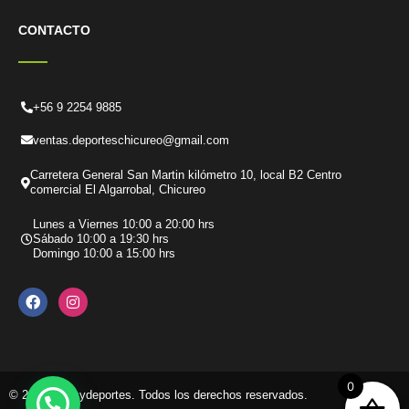
CONTACTO
+56 9 2254 9885
ventas.deporteschicureo@gmail.com
Carretera General San Martin kilómetro 10, local B2 Centro
comercial El Algarrobal, Chicureo
Lunes a Viernes 10:00 a 20:00 hrs
Sábado 10:00 a 19:30 hrs
Domingo 10:00 a 15:00 hrs
F
I
a
n
c
s
e
t
b
a
o
g
o
r
k
a
0
© 2026 Tenisydeportes. Todos los derechos reservados.
m