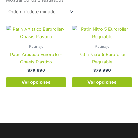
Este
Es
producto
pr
tiene
tie
Patinaje
Patinaje
múltiples
múl
Patin Artistico Euroroller-
Patin Nitro 5 Euroroller
variantes.
var
Chasis Plastico
Regulable
Las
La
$
79.990
$
79.990
opciones
op
se
se
Ver opciones
Ver opciones
pueden
pu
elegir
ele
en
en
la
la
página
pá
de
de
producto
pr