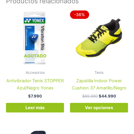
Productos relacionados
El
El
Es
-36%
precio
precio
pr
original
actual
era:
es:
tie
$69.990.
$44.990
múl
var
La
op
AGOTADO
se
pu
Accesorios
Tenis
ele
Antivibrador Tenis STOPPER
Zapatilla Indoor Power
en
Azul/Negro Yonex
Cushion 37 Amarillo/Negro
la
$
7.990
$
69.990
$
44.990
pá
de
Leer más
Ver opciones
pr
Este
Es