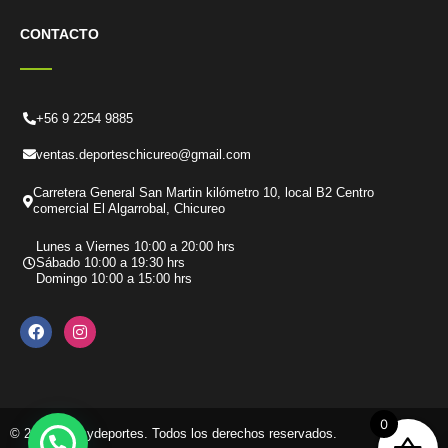
CONTACTO
+56 9 2254 9885
ventas.deporteschicureo@gmail.com
Carretera General San Martin kilómetro 10, local B2 Centro
comercial El Algarrobal, Chicureo
Lunes a Viernes 10:00 a 20:00 hrs
Sábado 10:00 a 19:30 hrs
Domingo 10:00 a 15:00 hrs
F
I
a
n
c
s
e
t
b
a
o
g
o
r
k
a
0
© 2026 Tenisydeportes. Todos los derechos reservados.
m